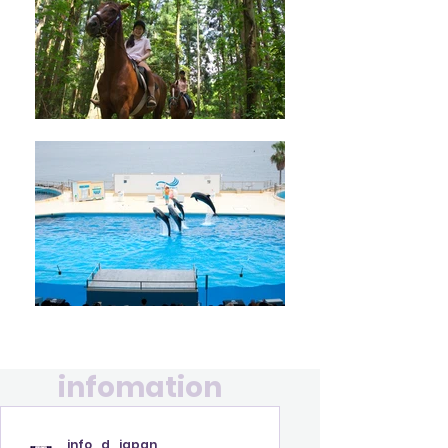
infomation
info_d_japan